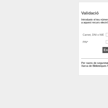
Validació
Introdueix el teu númer
a aquest recurs electrò
Carnet, DNI o NIE
PIN*
Per raons de seguretat
Xarxa de Biblioteques 