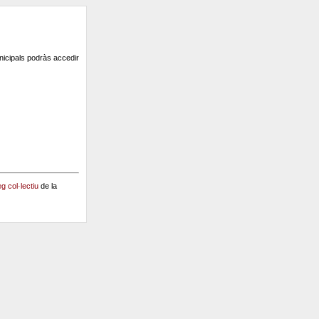
unicipals podràs accedir
g col·lectiu
de la