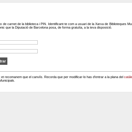
o de carnet de la biblioteca i PIN. Identificant-te com a usuari de la Xarxa de Biblioteques M
nic que la Diputació de Barcelona posa, de forma gratuïta, a la teva disposició.
 et recomanem que el canviïs. Recorda que per modificar-lo has d'entrar a la plana del
catàle
Municipals.