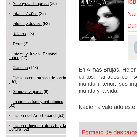
ISB
Autoayuda-Empresa
(30)
Nar
Infantil 7 años
(25)
Infantil y Juvenil
(53)
Dur
Relatos
(25)
Terror
(2)
Infantil y Juvenil Español
Latino
(12)
Clásicos
(146)
En Almas Brujas, Helen
cortos, narrados con se
Clásicos con música de fondo
(161)
mundo interior, sus in
mundo y la vida.
Grandes viajeros
(9)
La ciencia fácil y entretenida
(32)
Nadie ha valorado este 
Historia del Arte Español
(60)
Historia Universal del Arte y la
Cultura
(52)
Formato de descarg