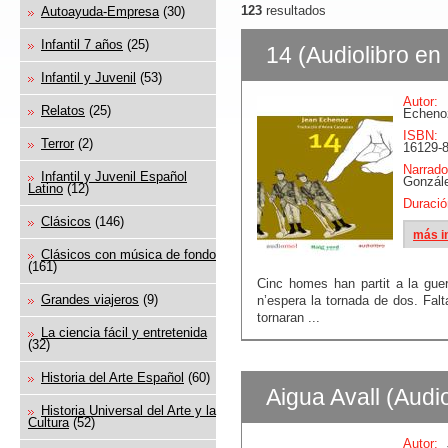
123
resultados
Autoayuda-Empresa
(30)
Infantil 7 años
(25)
14 (Audiolibro en
Infantil y Juvenil
(53)
Autor:
Relatos
(25)
Echeno
ISBN:
Terror
(2)
16129-8
Narrado
Infantil y Juvenil Español
Gonzál
Latino
(12)
Duració
Clásicos
(146)
más i
Clásicos con música de fondo
(161)
Cinc homes han partit a la gue
Grandes viajeros
(9)
n’espera la tornada de dos. Falt
tornaran ...
La ciencia fácil y entretenida
(32)
Historia del Arte Español
(60)
Aigua Avall (Audio
Historia Universal del Arte y la
Cultura
(52)
Autor:
J