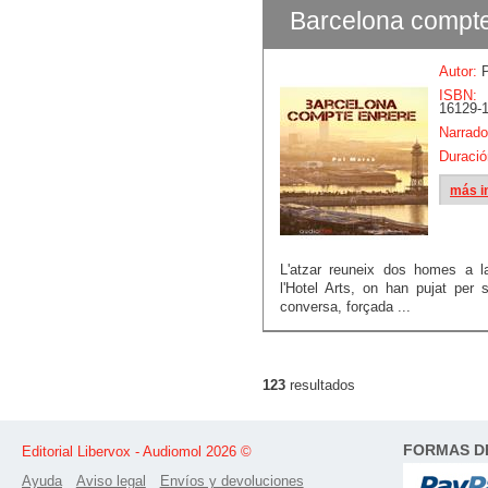
Barcelona compte 
Autor:
P
ISBN:
16129-1
Narrado
Duració
más i
L'atzar reuneix dos homes a l
l'Hotel Arts, on han pujat per 
conversa, forçada ...
123
resultados
FORMAS D
Editorial Libervox - Audiomol 2026 ©
Ayuda
Aviso legal
Envíos y devoluciones