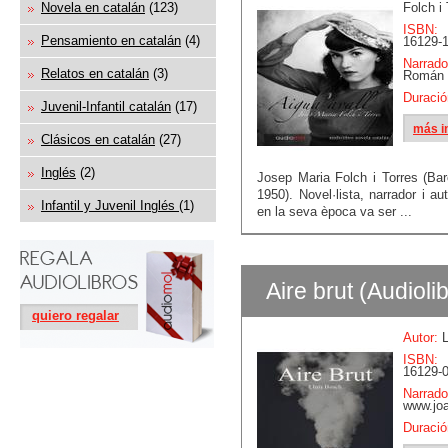
Novela en catalán
(123)
Folch i
ISBN:
Pensamiento en catalán
(4)
16129-1
Narrado
Relatos en catalán
(3)
Román
Duració
Juvenil-Infantil catalán
(17)
más i
Clásicos en catalán
(27)
Inglés
(2)
Josep Maria Folch i Torres (Bar
1950). Novel·lista, narrador i au
Infantil y Juvenil Inglés
(1)
en la seva època va ser ...
Aire brut (Audioli
quiero regalar
Autor:
L
ISBN:
16129-0
Narrado
www.jo
Duració