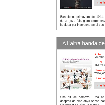
más i
Barcelona, primavera de 1941.
és un jove falangista extremeny
la ciutat per incorporar-se al cos 
A l´altra banda de
Autor:
Mersbe
ISBN:
16129-7
Narrado
www.jo
Duració
más i
Una nit de carnaval. Una nit
després de cinc anys sense cap 
Disfressar-se. Ser un mateix ...