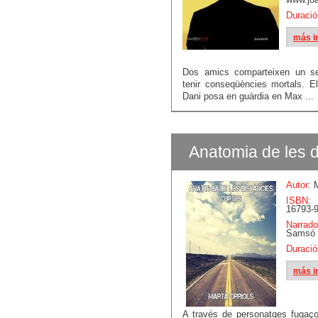
Duració
más i
Dos amics comparteixen un se
tenir conseqüències mortals. El
Dani posa en guàrdia en Max ...
Anatomia de les d
Autor:
M
ISBN:
16793-9
Narrado
Samsó
Duració
más i
A través de personatges fugaço