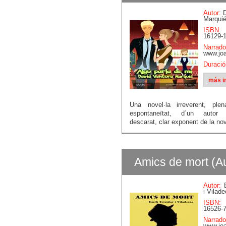
Autor:
D
Marqui
ISBN:
16129-1
Narrado
www.jo
Duració
más i
Una novel·la irreverent, ple
espontaneïtat, d´un autor 
descarat, clar exponent de la nov
Amics de mort (Au
Autor:
E
i Vilad
ISBN:
16526-7
Narrado
www.jo