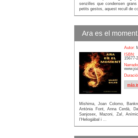
senzilles que condensen grans
petits gestos, aquest recull de co
Ara es el moment 
Autor:
M
ISBN:
15677-2
Narrado
www.jo
Duració
más i
Mishima, Joan Colomo, Bankro
Antònia Font, Anna Cerdà, Da
Sanjosex, Mazoni, Za!, Anímic
l’Heliogàbal i ...