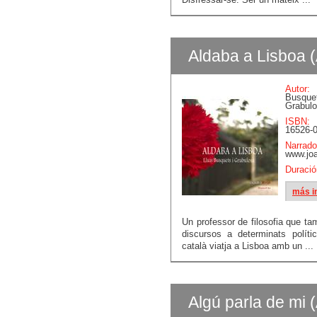
Aldaba a Lisboa (
Autor:
Bus
Grabul
ISBN:
16526-0
Narrado
www.jo
Duració
más i
Un professor de filosofia que ta
discursos a determinats políti
català viatja a Lisboa amb un ...
Algú parla de mi (