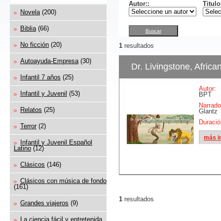
Autor:
:
Titulo
Novela
(200)
Biblia
(66)
No ficción
(20)
1
resultados
Autoayuda-Empresa
(30)
Dr. Livingstone, Africa
Infantil 7 años
(25)
Autor:
N
Infantil y Juvenil
(53)
BPT
Narrado
Relatos
(25)
Glantz
Duració
Terror
(2)
más i
Infantil y Juvenil Español
Latino
(12)
Clásicos
(146)
Clásicos con música de fondo
(161)
1
resultados
Grandes viajeros
(9)
La ciencia fácil y entretenida