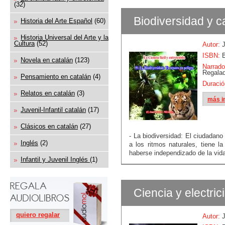
(32)
Biodiversidad y c
Historia del Arte Español
(60)
Historia Universal del Arte y la
Cultura
(52)
Autor:
J
ISBN:
B
Novela en catalán
(123)
Narrado
Regala
Pensamiento en catalán
(4)
Duració
Relatos en catalán
(3)
más i
Juvenil-Infantil catalán
(17)
Clásicos en catalán
(27)
- La biodiversidad: El ciudadano
Inglés
(2)
a los ritmos naturales, tiene l
haberse independizado de la vida 
Infantil y Juvenil Inglés
(1)
Ciencia y electric
quiero regalar
Autor:
J