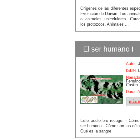
Orígenes de las diferentes espe
Evolución de Darwin. Los animal
o animales unicelulares. Carac
los protozoos. Animales ...
El ser humano I
Autor:
J
ISBN:
B
Narrado
Fern
Castro
Duració
más i
Este audiolibro recoge: - Cóm
ser humano - Cómo son las célul
Qué es la sangre