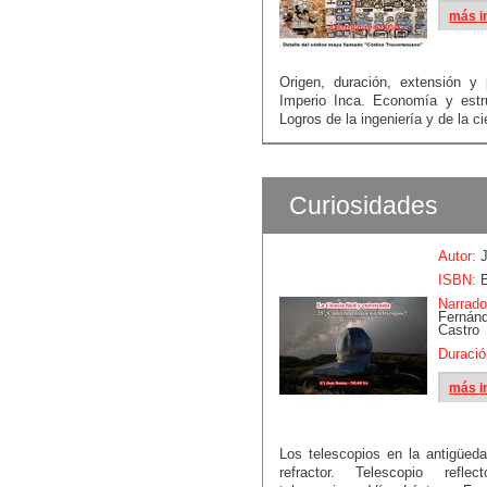
más i
Origen, duración, extensión y 
Imperio Inca. Economía y estru
Logros de la ingeniería y de la ci
Curiosidades
Autor:
J
ISBN:
B
Narrado
Fern
Castro
Duració
más i
Los telescopios en la antigüeda
refractor. Telescopio reflec