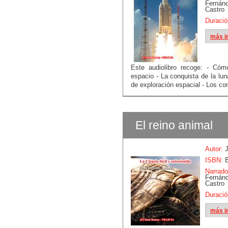
Fern
Castro
Duració
más i
Este audiolibro recoge: - Cóm
espacio - La conquista de la lu
de exploración espacial - Los co
El reino animal
Autor:
J
ISBN:
B
Narrado
Fern
Castro
Duració
más i