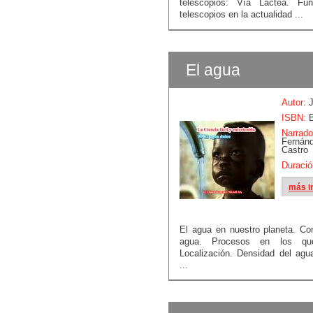
telescopios: Vía Láctea. Fu
telescopios en la actualidad ...
El agua
Autor:
J
ISBN:
B
Narrado
Fern
Castro
Duració
más i
El agua en nuestro planeta. Co
agua. Procesos en los que 
Localización. Densidad del agua
...