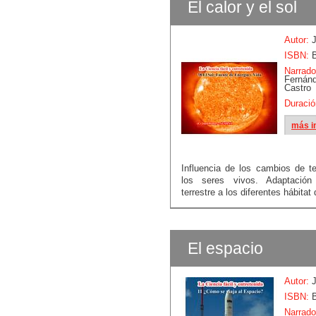
El calor y el sol
Autor:
J
ISBN:
B
Narrado
Fern
Castro
Duració
más i
Influencia de los cambios de t
los seres vivos. Adaptació
terrestre a los diferentes hábitat d
El espacio
Autor:
J
ISBN:
B
Narrado