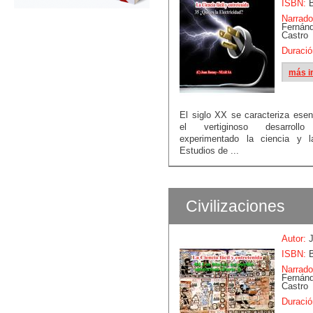
ISBN:
B
Narrado
Fern
Castro
Duració
más i
El siglo XX se caracteriza esen
el vertiginoso desarrol
experimentado la ciencia y la
Estudios de ...
Civilizaciones
Autor:
J
ISBN:
B
Narrado
Fern
Castro
Duració