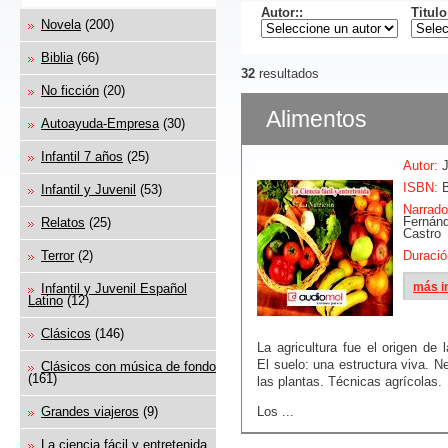
Autor:
:
Titulo
Novela
(200)
Biblia
(66)
32
resultados
No ficción
(20)
Alimentos
Autoayuda-Empresa
(30)
Infantil 7 años
(25)
Autor:
J
ISBN:
B
Infantil y Juvenil
(53)
Narrado
Fern
Relatos
(25)
Castro
Terror
(2)
Duració
Infantil y Juvenil Español
más i
Latino
(12)
Clásicos
(146)
La agricultura fue el origen de l
El suelo: una estructura viva. 
Clásicos con música de fondo
(161)
las plantas. Técnicas agrícolas.
Los ...
Grandes viajeros
(9)
La ciencia fácil y entretenida