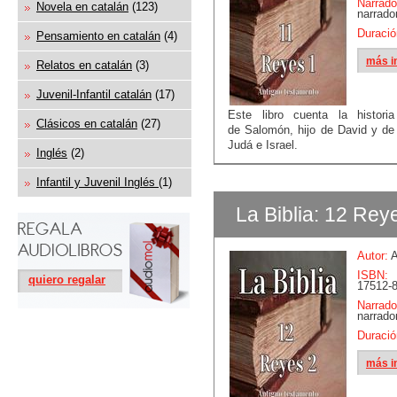
Narrado
Novela en catalán
(123)
narrado
Duració
Pensamiento en catalán
(4)
más i
Relatos en catalán
(3)
Juvenil-Infantil catalán
(17)
Este libro cuenta la historia
Clásicos en catalán
(27)
de Salomón, hijo de David y de 
Judá e Israel.
Inglés
(2)
Infantil y Juvenil Inglés
(1)
La Biblia: 12 Rey
Autor:
A
ISBN:
quiero regalar
17512-8
Narrado
narrado
Duració
más i