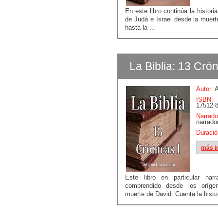
En este libro continúa la histori
de Judá e Israel desde la muer
hasta la ...
La Biblia: 13 Cró
Autor:
A
ISBN:
17512-8
Narrado
narrado
Duració
más i
Este libro en particular narr
comprendido desde los oríge
muerte de David. Cuenta la histor