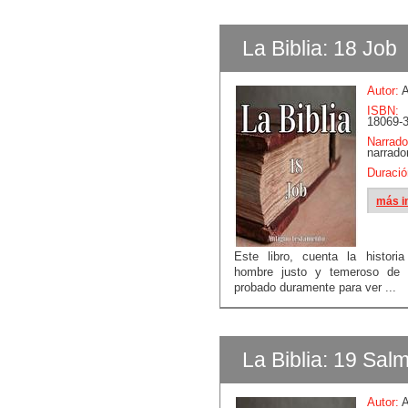
La Biblia: 18 Job
Autor:
A
ISBN:
18069-3
Narrado
narrado
Duració
más i
Este libro, cuenta la histori
hombre justo y temeroso de
probado duramente para ver ...
La Biblia: 19 Sal
Autor:
A