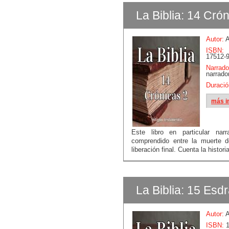
La Biblia: 14 Cró
Autor:
A
ISBN:
17512-9
Narrado
narrado
Duració
más i
Este libro en particular narr
comprendido entre la muerte d
liberación final. Cuenta la historia
La Biblia: 15 Esd
Autor:
A
ISBN:
1