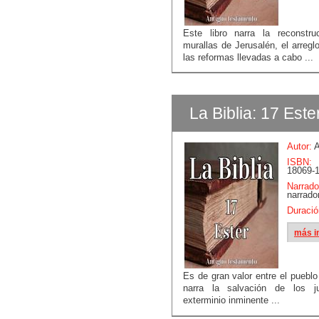
Este libro narra la reconstru
murallas de Jerusalén, el arregl
las reformas llevadas a cabo ...
La Biblia: 17 Este
Autor:
A
ISBN:
18069-1
Narrado
narrado
Duració
más i
Es de gran valor entre el pueblo
narra la salvación de los 
exterminio inminente ...