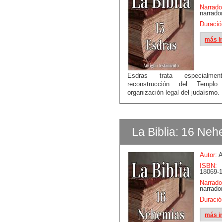
Narrado
narrado
Duració
más i
Esdras trata especialm
reconstrucción del Temp
organización legal del judaísmo.
La Biblia: 16 Ne
Autor:
A
ISBN:
18069-1
Narrado
narrado
Duració
más i