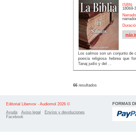
ISBN:
18069-3
Narrado
narrado
Duració
más i
Los salmos son un conjunto de c
poesía religiosa hebrea que fo
Tanaj judío y del ...
66
resultados
FORMAS D
Editorial Libervox - Audiomol 2026 ©
Ayuda
Aviso legal
Envíos y devoluciones
Facebook