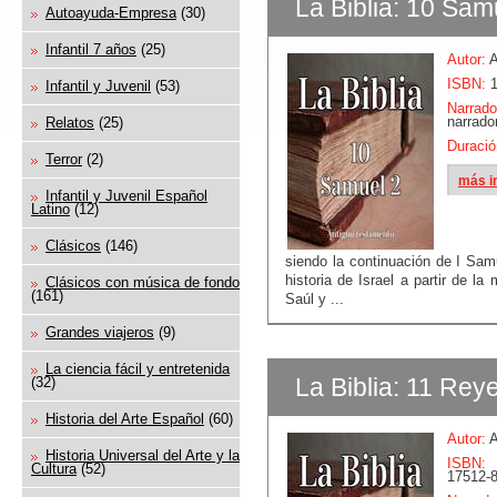
La Biblia: 10 Sam
Autoayuda-Empresa
(30)
Infantil 7 años
(25)
Autor:
A
ISBN:
1
Infantil y Juvenil
(53)
Narrado
narrado
Relatos
(25)
Duració
Terror
(2)
más i
Infantil y Juvenil Español
Latino
(12)
Clásicos
(146)
siendo la continuación de I Sam
historia de Israel a partir de la
Clásicos con música de fondo
(161)
Saúl y ...
Grandes viajeros
(9)
La ciencia fácil y entretenida
La Biblia: 11 Rey
(32)
Historia del Arte Español
(60)
Autor:
A
Historia Universal del Arte y la
ISBN:
Cultura
(52)
17512-8