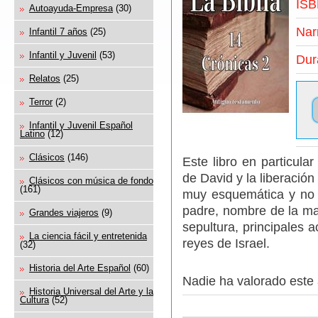
ISB
Autoayuda-Empresa
(30)
Nar
Infantil 7 años
(25)
Infantil y Juvenil
(53)
Dur
Relatos
(25)
Terror
(2)
Infantil y Juvenil Español
Latino
(12)
Clásicos
(146)
Este libro en particula
de David y la liberación
Clásicos con música de fondo
(161)
muy esquemática y no 
padre, nombre de la mad
Grandes viajeros
(9)
sepultura, principales 
La ciencia fácil y entretenida
reyes de Israel.
(32)
Historia del Arte Español
(60)
Nadie ha valorado este 
Historia Universal del Arte y la
Cultura
(52)