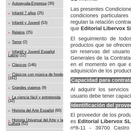
Autoayuda-Empresa
(30)
Las presentes Condicione
Infantil 7 años
(25)
condiciones particulare
regulan la relación contr
Infantil y Juvenil
(53)
que
Editorial Libervox S
Relatos
(25)
El seguimiento de todo
Terror
(2)
productos que se ofrecen
sin reservas del usuari
Infantil y Juvenil Español
Latino
(12)
Generales de la Contrat
en el momento en que el
Clásicos
(146)
adquisición de los produc
Clásicos con música de fondo
(161)
Capacidad para contrat
Grandes viajeros
(9)
Al adquirir los servicio
usuario debe tener capaci
La ciencia fácil y entretenida
(32)
Identificación del prove
Historia del Arte Español
(60)
El proveedor de los produ
Historia Universal del Arte y la
es
Editorial Libervox S
Cultura
(52)
nº8-11 - 39700 Castro 