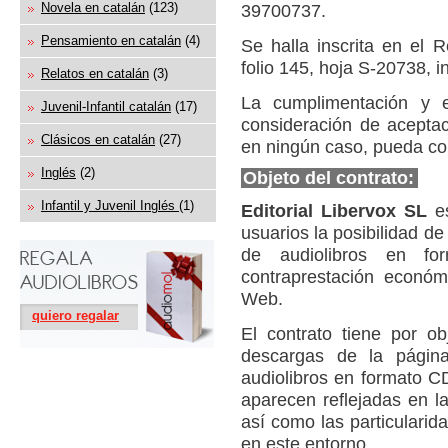
Novela en catalán
(123)
39700737.
Pensamiento en catalán
(4)
Se halla inscrita en el 
folio 145, hoja S-20738, i
Relatos en catalán
(3)
La cumplimentación y e
Juvenil-Infantil catalán
(17)
consideración de aceptac
Clásicos en catalán
(27)
en ningún caso, pueda co
Inglés
(2)
Objeto del contrato:
Infantil y Juvenil Inglés
(1)
Editorial Libervox SL
es
usuarios la posibilidad d
de audiolibros en f
contraprestación económi
Web.
quiero regalar
El contrato tiene por ob
descargas de la pág
audiolibros en formato C
aparecen reflejadas en l
así como las particulari
en este entorno.