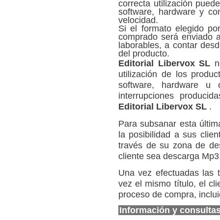
correcta utilización pued
software, hardware y con
velocidad.
Si el formato elegido po
comprado será enviado al
laborables, a contar desd
del producto.
Editorial Libervox SL
no
utilización de los produc
software, hardware u 
interrupciones produci
Editorial Libervox SL
.
Para subsanar esta últim
la posibilidad a sus clie
través de su zona de des
cliente sea descarga Mp3
Una vez efectuadas las t
vez el mismo título, el c
proceso de compra, inclui
Información y consultas