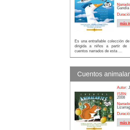
Narrado
Gandía
Duració
más i
Es una entrañable colección d
dirigida a niños a partir de
cuentos narrados de esta ...
Cuentos animalan
Autor:
J
ISBN:
B
2008
Narrado
Lizarra
Duració
más i