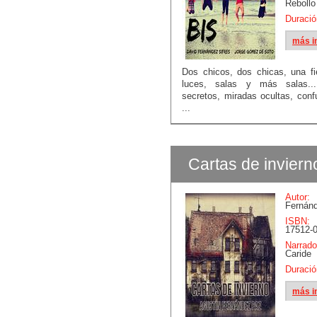
Rebollo
Duració
más i
Dos chicos, dos chicas, una fi
luces, salas y más salas..
secretos, miradas ocultas, conf
...
Cartas de inviern
Autor:
Fernán
ISBN:
17512-0
Narrado
Caride
Duració
más i