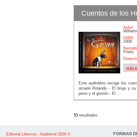
Cuentos de los H
Autor:
Wilhel
ISBN:
B
2008
Narrado
Prieto
Duració
más i
Este audiolibro recoge los cuen
amado Rolando - El brujo y su
perro y el gorrión - El ...
53
resultados
FORMAS D
Editorial Libervox - Audiomol 2026 ©