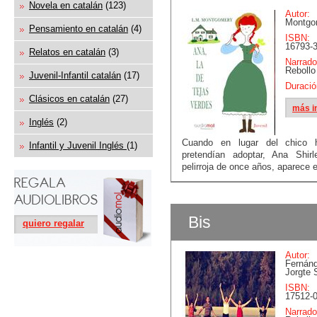
Novela en catalán
(123)
Autor:
Montgo
Pensamiento en catalán
(4)
ISBN:
16793-3
Relatos en catalán
(3)
Narrado
Rebollo
Juvenil-Infantil catalán
(17)
Duració
Clásicos en catalán
(27)
más i
Inglés
(2)
Cuando en lugar del chico 
Infantil y Juvenil Inglés
(1)
pretendían adoptar, Ana Shirl
pelirroja de once años, aparece e
Bis
quiero regalar
Autor:
Fernán
Jorgte 
ISBN:
17512-0
Narrado