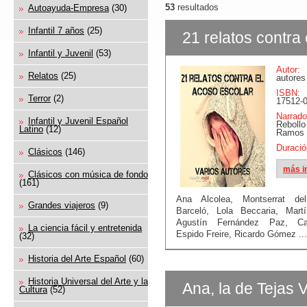
53
resultados
Autoayuda-Empresa
(30)
Infantil 7 años
(25)
21 relatos contra
Infantil y Juvenil
(53)
Autor:
Relatos
(25)
autores
ISBN:
Terror
(2)
17512-0
Narrado
Infantil y Juvenil Español
Reboll
Latino
(12)
Ramos
Duració
Clásicos
(146)
más i
Clásicos con música de fondo
(161)
Ana Alcolea, Montserrat de
Grandes viajeros
(9)
Barceló, Lola Beccaria, Martí
Agustín Fernández Paz, Car
La ciencia fácil y entretenida
Espido Freire, Ricardo Gómez ...
(32)
Historia del Arte Español
(60)
Historia Universal del Arte y la
Ana, la de Tejas 
Cultura
(52)