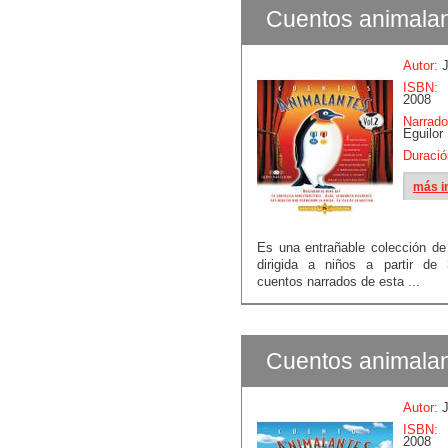
Cuentos animalan
Autor:
J
ISBN:
B
2008
Narrado
Eguilor
Duració
más i
Es una entrañable colección d
dirigida a niños a partir de
cuentos narrados de esta ...
Cuentos animalan
Autor:
J
ISBN:
B
2008