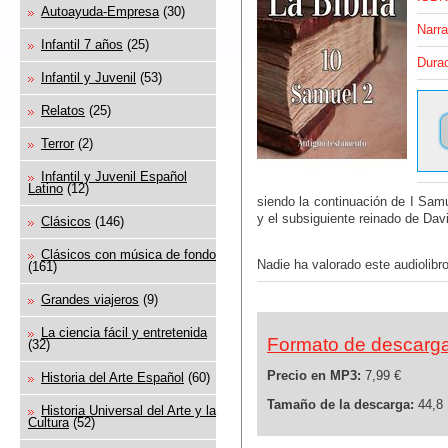
Autoayuda-Empresa
(30)
Narra
Infantil 7 años
(25)
Durac
Infantil y Juvenil
(53)
Relatos
(25)
Terror
(2)
Infantil y Juvenil Español
Latino
(12)
siendo la continuación de I Samue
y el subsiguiente reinado de Davi
Clásicos
(146)
Clásicos con música de fondo
Nadie ha valorado este audiolibro
(161)
Grandes viajeros
(9)
La ciencia fácil y entretenida
Formato de descarg
(32)
Precio en MP3:
7,99 €
Historia del Arte Español
(60)
Tamaño de la descarga:
44,8
Historia Universal del Arte y la
Cultura
(52)