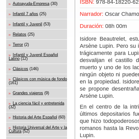
ISBN:
978-84-18220-62
Autoayuda-Empresa
(30)
Narrador:
Oscar Chamo
Infantil 7 años
(25)
Infantil y Juvenil
(53)
Duración:
08h 00m
Relatos
(25)
Isidore Beautrelet, es
Terror
(2)
Arsène Lupin. Pero su 
trágicamente para Lup
Infantil y Juvenil Español
Latino
(12)
desvalijan el castillo
muerto y uno de los lad
Clásicos
(146)
ningún objeto ni puede
Clásicos con música de fondo
en la propiedad. Isidore
(161)
se propone desentrañar
Grandes viajeros
(9)
Arsène Lupin.
La ciencia fácil y entretenida
En el centro de la int
(32)
últimos depositarios f
Historia del Arte Español
(60)
que hizo todopoderosos
Historia Universal del Arte y la
romanos hasta la Revo
Cultura
(52)
Lupin.