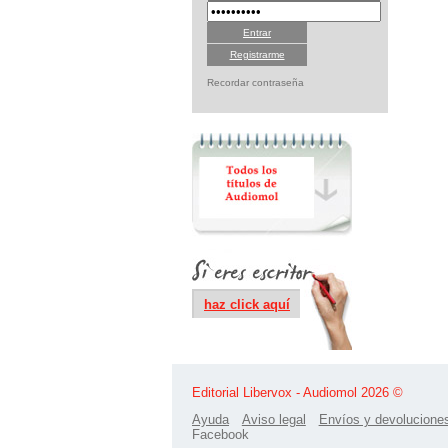
Registrarme
Recordar contraseña
haz click aquí
Editorial Libervox - Audiomol 2026 ©
Ayuda
Aviso legal
Envíos y devolucione
Facebook