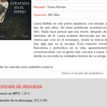
Narrador:
Sonia Román
Duración:
05h 56m
Laura Bellido es una joven arquitecto con estudio p
hijo de seis años. No tiene problemas económicos,
feliz. Nada hace pensar que una noche, después de 
laborales de él, Laura acabarà desnucada por la
íntima que vive en el extranjero, recibe la noticia 
hay algo que se le escapa. Esta intuición inici
Barcelona y profundiza en la vida, aparentemen
conversaciones con la gente más cercana a Laura, Gi
donde se esconde la verdadera historia de su amiga 
ie ha valorado este audiolibro todavía.
Volver al listado de audiolibros
Formato de descarga
recio en MP3:
7,26 €
amaño de la descarga:
302,0 MB