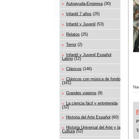
Autoayuda-Empresa
(30)
Infantil 7 años
(25)
Infantil y Juvenil
(53)
Relatos
(25)
Terror
(2)
Infantil y Juvenil Español
Latino
(12)
Clásicos
(146)
Clásicos con música de fondo
(161)
Nad
Grandes viajeros
(9)
La ciencia fácil y entretenida
(32)
Historia del Arte Español
(60)
P
Historia Universal del Arte y la
T
Cultura
(52)