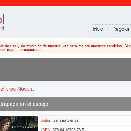
lisis de uso y de medición de nuestra web para mejora nuestros servicios. S
tener más información
aquí.
olibros Novela
trapada en el espejo
Autor:
Gemma Lienas
ISBN:
978-84-16793-78-5