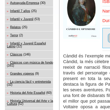
ISB
Autoayuda-Empresa
(30)
Nar
Infantil 7 años
(25)
Infantil y Juvenil
(53)
Dur
Relatos
(25)
Terror
(2)
Infantil y Juvenil Español
Latino
(12)
Clásicos
(146)
Càndid és l’exemple més 
Càndid, la més cèlebre 
Clásicos con música de fondo
(161)
reeixit de narració filo
través del personatge 
Grandes viajeros
(9)
present en tota la se
La ciencia fácil y entretenida
destaca la figura de P
(32)
les seves aventures. Pa
Historia del Arte Español
(60)
una font de disbarats f
el millor que pot passa
Historia Universal del Arte y la
Cultura
(52)
Voltaire oposa a aqu