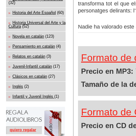
(32)
transforma tot el que 
personatges delirants: 
Historia del Arte Español
(60)
Historia Universal del Arte y la
Nadie ha valorado este 
Cultura
(52)
Novela en catalán
(123)
Pensamiento en catalán
(4)
Formato de 
Relatos en catalán
(3)
Juvenil-Infantil catalán
(17)
Precio en MP3:
Clásicos en catalán
(27)
Tamaño de la d
Inglés
(2)
Infantil y Juvenil Inglés
(1)
Formato de 
Precio en CD de
quiero regalar