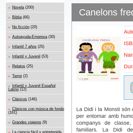
Novela
(200)
Canelons fred
Biblia
(66)
No ficción
(20)
Aut
Autoayuda-Empresa
(30)
ISB
Infantil 7 años
(25)
Nar
Infantil y Juvenil
(53)
Dur
Relatos
(25)
Terror
(2)
Infantil y Juvenil Español
Latino
(12)
Clásicos
(146)
La Didi i la Monsti só
Clásicos con música de fondo
(161)
per entomar amb humor 
companys de classe, l
Grandes viajeros
(9)
familiars. La Didi de
La ciencia fácil y entretenida