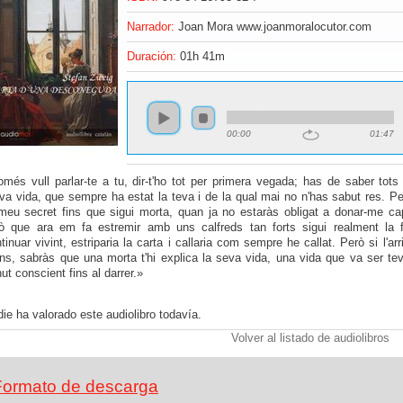
Narrador:
Joan Mora www.joanmoralocutor.com
Duración:
01h 41m
00:00
01:47
més vull parlar-te a tu, dir-t'ho tot per primera vegada; has de saber tots 
a vida, que sempre ha estat la teva i de la qual mai no n'has sabut res. P
meu secret fins que sigui morta, quan ja no estaràs obligat a donar-me ca
xò que ara em fa estremir amb uns calfreds tan forts sigui realment la 
tinuar vivint, estriparia la carta i callaria com sempre he callat. Però si l'arr
s, sabràs que una morta t'hi explica la seva vida, una vida que va ser te
ut conscient fins al darrer.»
ie ha valorado este audiolibro todavía.
Volver al listado de audiolibros
Formato de descarga