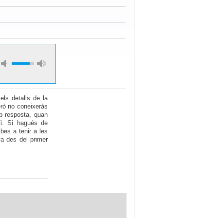
els detalls de la
erò no coneixeràs
p resposta, quan
fi. Si hagués de
ibes a tenir a les
va des del primer