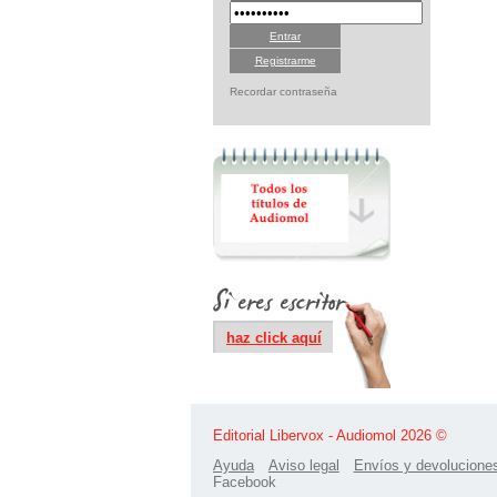
Registrarme
Recordar contraseña
haz click aquí
Editorial Libervox - Audiomol 2026 ©
Ayuda
Aviso legal
Envíos y devolucione
Facebook