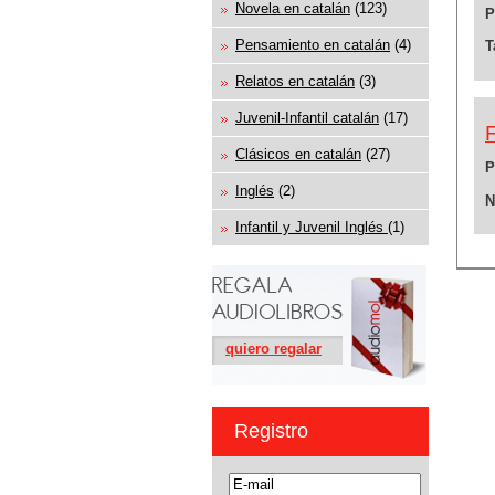
Novela en catalán
(123)
P
Pensamiento en catalán
(4)
T
Relatos en catalán
(3)
Juvenil-Infantil catalán
(17)
Clásicos en catalán
(27)
P
Inglés
(2)
N
Infantil y Juvenil Inglés
(1)
quiero regalar
Registro