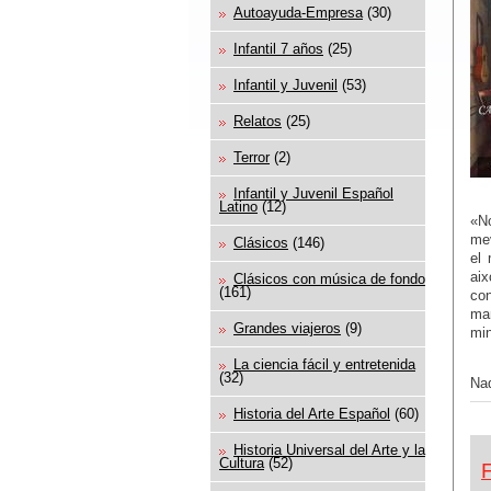
Autoayuda-Empresa
(30)
Infantil 7 años
(25)
Infantil y Juvenil
(53)
Relatos
(25)
Terror
(2)
Infantil y Juvenil Español
Latino
(12)
«No
mev
Clásicos
(146)
el 
ai
Clásicos con música de fondo
(161)
con
man
Grandes viajeros
(9)
min
La ciencia fácil y entretenida
(32)
Nad
Historia del Arte Español
(60)
Historia Universal del Arte y la
Cultura
(52)