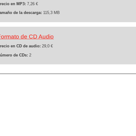
recio en MP3:
7,26 €
amaño de la descarga:
115,3 MB
Formato de CD Audio
recio en CD de audio:
29,0 €
úmero de CDs:
2