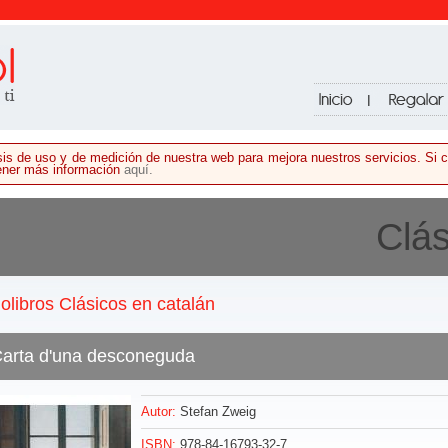
lisis de uso y de medición de nuestra web para mejora nuestros servicios. S
tener más información
aquí.
Clás
olibros Clásicos en catalán
arta d'una desconeguda
Autor:
Stefan Zweig
ISBN:
978-84-16793-32-7