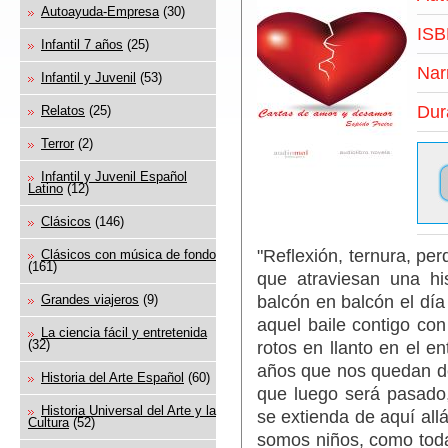
Autoayuda-Empresa
(30)
ISB
Infantil 7 años
(25)
Nar
Infantil y Juvenil
(53)
Dur
Relatos
(25)
Terror
(2)
Infantil y Juvenil Español
Latino
(12)
Clásicos
(146)
"Reflexión, ternura, per
Clásicos con música de fondo
(161)
que atraviesan una hi
balcón en balcón el día
Grandes viajeros
(9)
aquel baile contigo con
La ciencia fácil y entretenida
(32)
rotos en llanto en el en
años que nos quedan de
Historia del Arte Español
(60)
que luego será pasado,
Historia Universal del Arte y la
se extienda de aquí al
Cultura
(52)
somos niños, como todas