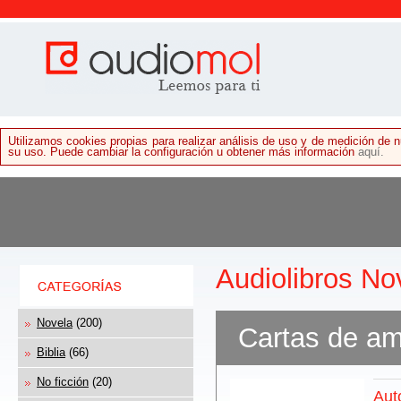
Utilizamos cookies propias para realizar análisis de uso y de medición de
su uso. Puede cambiar la configuración u obtener más información
aquí.
Audiolibros No
Novela
(200)
Cartas de a
Biblia
(66)
No ficción
(20)
Aut