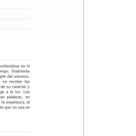
virtiendose en lo
empo, finalmente
uple del universo.
 se revelan las
 de su caracter y
ge a la luz. Los
en palabras, en
y la esperanza, el
rte que no sea en