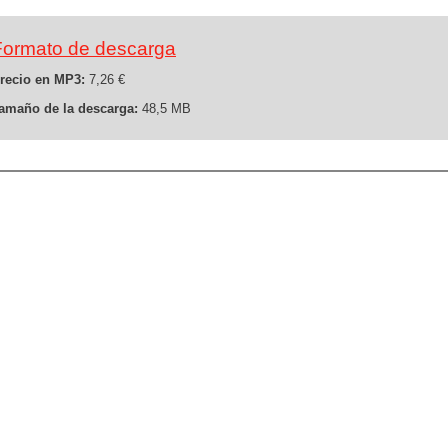
Formato de descarga
recio en MP3:
7,26 €
amaño de la descarga:
48,5 MB