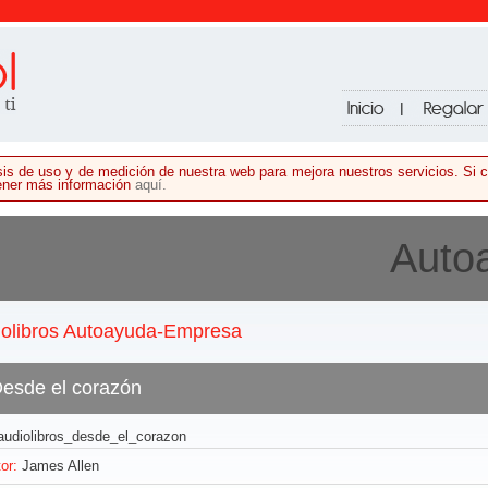
lisis de uso y de medición de nuestra web para mejora nuestros servicios. S
tener más información
aquí.
Auto
iolibros Autoayuda-Empresa
esde el corazón
or:
James Allen