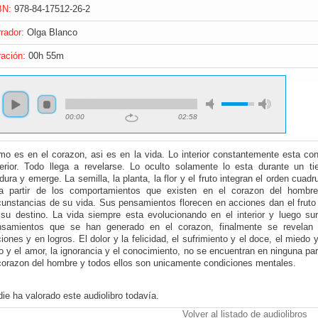
BN:
978-84-17512-26-2
rador:
Olga Blanco
ación:
00h 55m
00:00
02:58
o es en el corazon, asi es en la vida. Lo interior constantemente esta con
erior. Todo llega a revelarse. Lo oculto solamente lo esta durante un ti
ura y emerge. La semilla, la planta, la flor y el fruto integran el orden cuadr
a partir de los comportamientos que existen en el corazon del hombre
cunstancias de su vida. Sus pensamientos florecen en acciones dan el fruto
su destino. La vida siempre esta evolucionando en el interior y luego sur
nsamientos que se han generado en el corazon, finalmente se revelan 
iones y en logros. El dolor y la felicidad, el sufrimiento y el doce, el miedo 
o y el amor, la ignorancia y el conocimiento, no se encuentran en ninguna pa
corazon del hombre y todos ellos son unicamente condiciones mentales.
ie ha valorado este audiolibro todavía.
Volver al listado de audiolibros