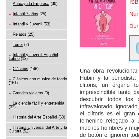
ISB
Autoayuda-Empresa
(30)
Nar
Infantil 7 años
(25)
Infantil y Juvenil
(53)
Dur
Relatos
(25)
Terror
(2)
Infantil y Juvenil Español
Latino
(12)
Clásicos
(146)
Una obra revolucionar
Hubin y la periodista
Clásicos con música de fondo
(161)
clítoris, un órgano 
imprescindible tanto 
Grandes viajeros
(9)
descubrir todos los 
La ciencia fácil y entretenida
Infravalorado, ignorado,
(32)
el clítoris es el gra
Historia del Arte Español
(60)
femenino relegado a 
muchos hombres y mujer
Historia Universal del Arte y la
Cultura
(52)
de botón e ignoren tod