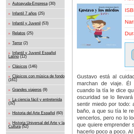
Autoayuda-Empresa
(30)
ISB
Infantil 7 años
(25)
Nar
Infantil y Juvenil
(53)
Dur
Relatos
(25)
Terror
(2)
Infantil y Juvenil Español
Latino
(12)
Clásicos
(146)
Gustavo está al cuida
Clásicos con música de fondo
(161)
marchan de viaje. Él
cuando la tía le dice q
Grandes viajeros
(9)
oscuridad se lo llevar
La ciencia fácil y entretenida
(32)
sentir miedo por todo: 
baño, a que su tía le re
Historia del Arte Español
(60)
vencerlos, pero no lo lo
Historia Universal del Arte y la
que quiere emprender s
Cultura
(52)
hacerlo poco a poco. Al