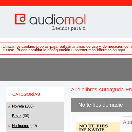
Utilizamos cookies propias para realizar análisis de uso y de medición de
su uso. Puede cambiar la configuración u obtener más información
aquí.
Audiolibros Autoayuda-E
No te fíes de nadie
Novela
(200)
Biblia
(66)
Aut
No ficción
(20)