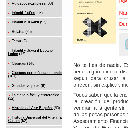
ISB
Autoayuda-Empresa
(30)
Nar
Infantil 7 años
(25)
Infantil y Juvenil
(53)
Dur
Relatos
(25)
Terror
(2)
Infantil y Juvenil Español
Latino
(12)
Clásicos
(146)
No te fíes de nadie. E
tiene algún dinero di
Clásicos con música de fondo
(161)
seguir para cruzar la
ofrecen, sin explicar, 
Grandes viajeros
(9)
Todos saben que la cri
La ciencia fácil y entretenida
(32)
la creación de produc
vendían a la gente sin
Historia del Arte Español
(60)
de las pocas personas
Historia Universal del Arte y la
Asesoramiento Financi
Cultura
(52)
Valores de España. En