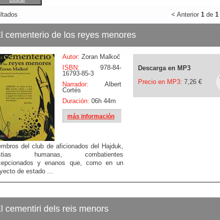
ltados
< Anterior
1
de
1
l cementerio de los reyes menores
Autor:
Zoran Malkoč
ISBN:
978-84-
Descarga en MP3
16793-85-3
Precio en MP3:
7,26 €
Narrador:
Albert
Cortés
Duración:
06h 44m
más información
mbros del club de aficionados del Hajduk,
stias humanas, combatientes
cepcionados y enanos que, como en un
yecto de estado ...
l cementiri dels reis menors