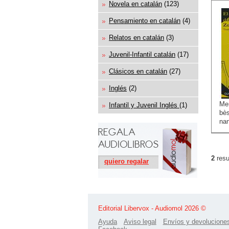
Novela en catalán
(123)
Pensamiento en catalán
(4)
Relatos en catalán
(3)
Juvenil-Infantil catalán
(17)
Clásicos en catalán
(27)
Inglés
(2)
Me
Infantil y Juvenil Inglés
(1)
bè
nan
2
resu
quiero regalar
Editorial Libervox - Audiomol 2026 ©
Ayuda
Aviso legal
Envíos y devolucione