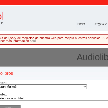
lisis de uso y de medición de nuestra web para mejora nuestros servicios. S
tener más información
aquí.
Audioli
olibros
tor:
:
tulo:
: