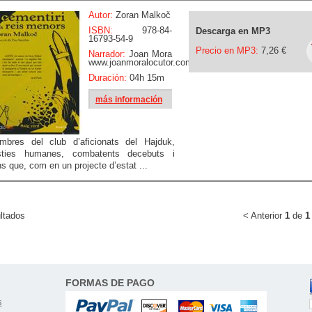
Autor:
Zoran Malkoč
ISBN:
978-84-
Descarga en MP3
16793-54-9
Precio en MP3:
7,26 €
Narrador:
Joan Mora
www.joanmoralocutor.com
Duración:
04h 15m
más información
mbres del club d’aficionats del Hajduk,
sties humanes, combatents decebuts i
s que, com en un projecte d’estat ...
ltados
< Anterior
1
de
1
FORMAS DE PAGO
s