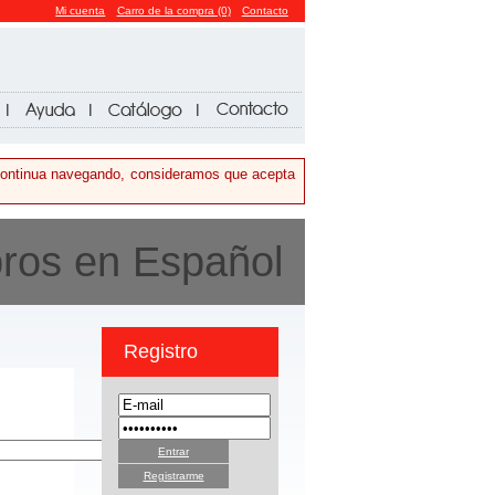
Mi cuenta
Carro de la compra (0)
Contacto
i continua navegando, consideramos que acepta
bros en Español
Registro
Registrarme