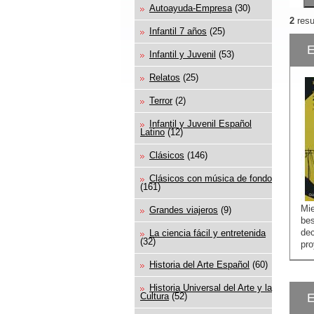
Autoayuda-Empresa
(30)
2
resu
Infantil 7 años
(25)
E
Infantil y Juvenil
(53)
Relatos
(25)
Terror
(2)
Infantil y Juvenil Español
Latino
(12)
Clásicos
(146)
Clásicos con música de fondo
(161)
Mie
Grandes viajeros
(9)
be
de
La ciencia fácil y entretenida
(32)
pro
Historia del Arte Español
(60)
Historia Universal del Arte y la
Cultura
(52)
E