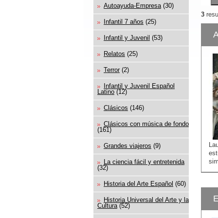
Autoayuda-Empresa
(30)
3
resu
Infantil 7 años
(25)
A
Infantil y Juvenil
(53)
Relatos
(25)
Terror
(2)
Infantil y Juvenil Español
Latino
(12)
Clásicos
(146)
Clásicos con música de fondo
(161)
La
Grandes viajeros
(9)
es
sim
La ciencia fácil y entretenida
(32)
Historia del Arte Español
(60)
E
Historia Universal del Arte y la
Cultura
(52)