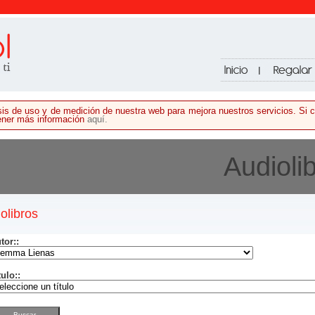
lisis de uso y de medición de nuestra web para mejora nuestros servicios. S
tener más información
aquí.
Audioli
olibros
tor:
:
tulo:
: