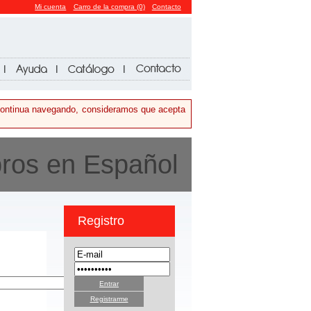
Mi cuenta
Carro de la compra (0)
Contacto
i continua navegando, consideramos que acepta
bros en Español
Registro
Registrarme