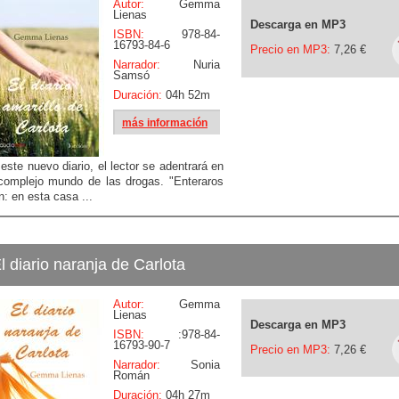
Autor:
Gemma
Lienas
Descarga en MP3
ISBN:
978-84-
16793-84-6
Precio en MP3:
7,26 €
Narrador:
Nuria
Samsó
Duración:
04h 52m
más información
este nuevo diario, el lector se adentrará en
complejo mundo de las drogas. "Enteraros
n: en esta casa ...
l diario naranja de Carlota
Autor:
Gemma
Lienas
Descarga en MP3
ISBN:
:978-84-
16793-90-7
Precio en MP3:
7,26 €
Narrador:
Sonia
Román
Duración:
04h 27m