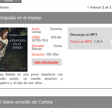
ltados
< Anterior
1
de
1
trapada en el espejo
Autor:
Gemma
Lienas
Descarga en MP3
ISBN:
978-84-
16793-78-5
Precio en MP3:
7,26 €
Narrador:
Sonia
Román
Duración:
05h 56m
más información
ura Bellido es una joven arquitecto con
tudio propio, un marido atractivo y
pático y un hijo de seis años ...
l diario amarillo de Carlota